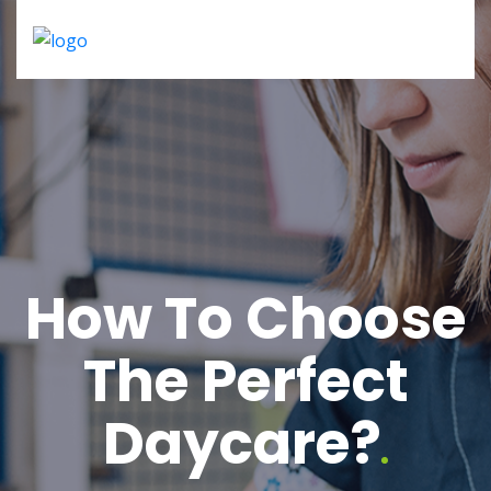
Op dit moment werk ik met een vaste klantenkring
en neem ik geen nieuwe aanvragen aan. Zodra er
weer ruimte ontstaat, laat ik dat uiteraard weten.
How To Choose
The Perfect
Daycare?