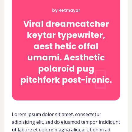
by Hetmayar
Viral dreamcatcher
keytar typewriter,
aest hetic offal
umami. Aesthetic
polaroid pug
pitchfork post-ironic.
Lorem ipsum dolor sit amet, consectetur
adipisicing elit, sed do eiusmod tempor incididunt
ut labore et dolore magna aliqua. Ut enim ad