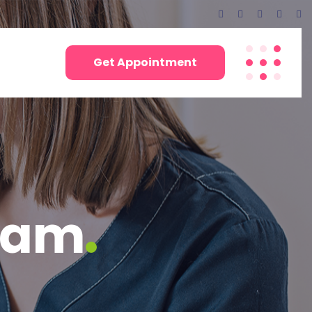
 ruimte ontstaat, laat ik dat uiteraard weten.
Get Appointment
liam