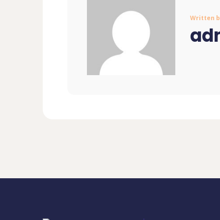
Written 
ad