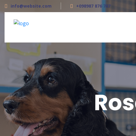
info@website.com
+098987 876 767
Op dit moment werk ik met een vaste klantenkr
Ros