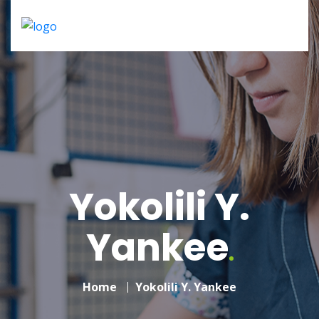
Op dit moment werk ik met een vaste klantenkring
en neem ik geen nieuwe aanvragen aan. Zodra er
weer ruimte ontstaat, laat ik dat uiteraard weten.
Yokolili Y.
Yankee
Home
Yokolili Y. Yankee